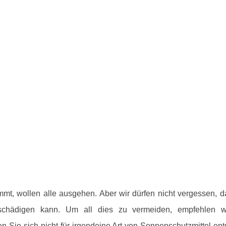
, wollen alle ausgehen. Aber wir dürfen nicht vergessen, d
chädigen kann. Um all dies zu vermeiden, empfehlen wi
 Sie sich nicht für irgendeine Art von Sonnenschutzmittel ent