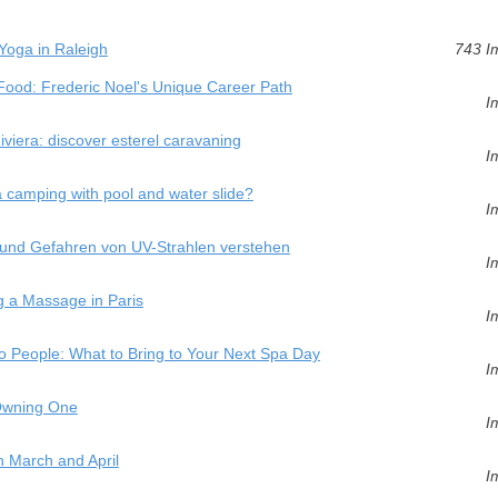
 Yoga in Raleigh
743 I
 Food: Frederic Noel's Unique Career Path
I
viera: discover esterel caravaning
I
 camping with pool and water slide?
I
e und Gefahren von UV-Strahlen verstehen
I
ng a Massage in Paris
I
o People: What to Bring to Your Next Spa Day
I
 Owning One
I
n March and April
I