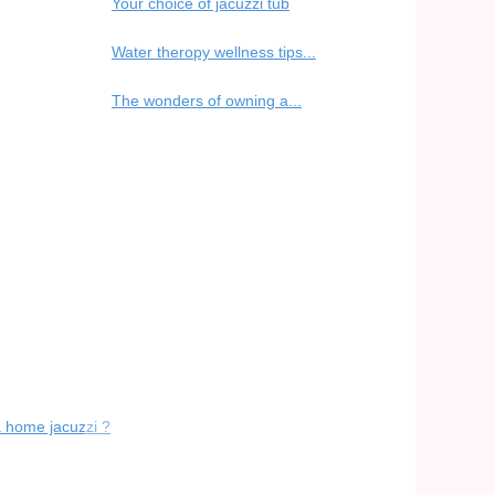
Your choice of jacuzzi tub
Water theropy wellness tips...
The wonders of owning a...
a home jacuzzi ?