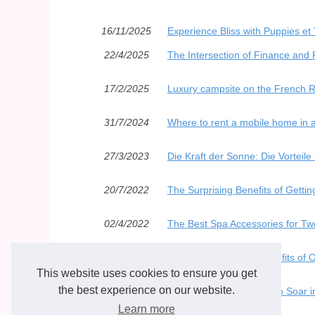
16/11/2025
Experience Bliss with Puppies et
22/4/2025
The Intersection of Finance and
17/2/2025
Luxury campsite on the French Ri
31/7/2024
Where to rent a mobile home in a
27/3/2023
Die Kraft der Sonne: Die Vorteil
20/7/2022
The Surprising Benefits of Getti
02/4/2022
The Best Spa Accessories for Tw
21/3/2022
3 Person Spas: The Benefits of
This website uses cookies to ensure you get
the best experience on our website.
10/3/2022
Jacuzzi Sales Expected to Soar i
Learn more